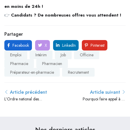
en moins de 24h !
👉
Candidats ? De nombreuses offres vous attendent !
Partager
Facebook
X
LinkedIn
Pinterest
Emploi
Intérim
Job
Officine
Pharmacie
Pharmacien
Préparateur-en-pharmacie
Recrutement
Article précédent
Article suivant
L’Ordre national des
Pourquoi faire appel à un
pharmaciens : un pilier
cabinet de recrutement pour
réglementaire au service de
recruter en CDI ou CDD en
la profession et de la santé
pharmacie ?
publique
Nos derniers articles